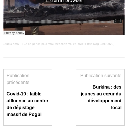
Studio Yafa
·
« Je ne pense plus retourner chez moi en Italie » (MiniMag 23/6/2020)
Publication
Publication suivante
précédente
Burkina : des
Covid-19 : faible
jeunes au cœur du
affluence au centre
développement
de dépistage
local
massif de Pogbi