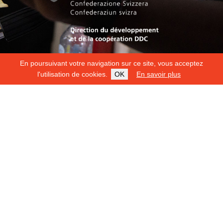
En poursuivant votre navigation sur ce site, vous acceptez
l'utilisation de cookies.
OK
En savoir plus
Copyright 2026
Fondation Hirondelle
Mentions légales
|
Protection des données