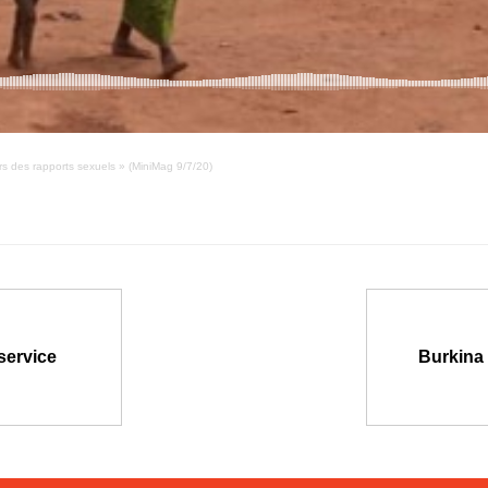
rs des rapports sexuels » (MiniMag 9/7/20)
service
Burkina 