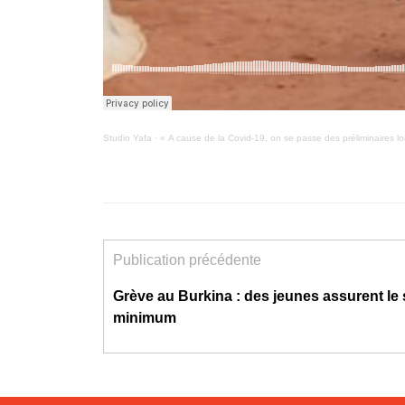
Studio Yafa
·
« A cause de la Covid-19, on se passe des préliminaires lo
Publication précédente
Grève au Burkina : des jeunes assurent le 
minimum