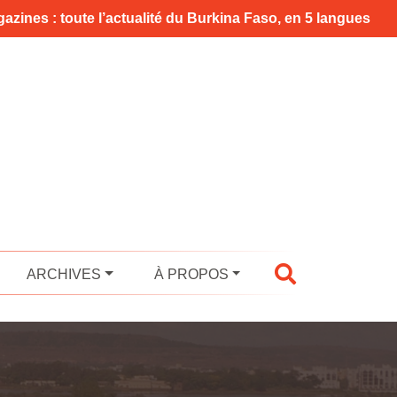
azines : toute l’actualité du Burkina Faso, en 5 langues
ARCHIVES
À PROPOS