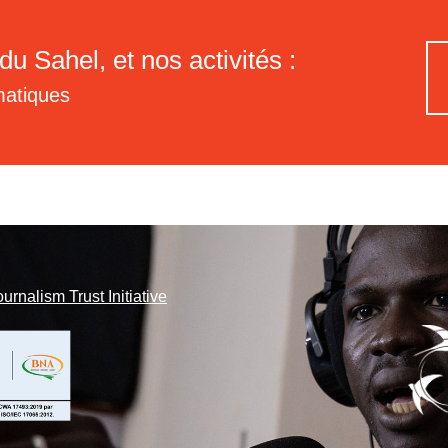
du Sahel, et nos activités :
matiques
ournalism Trust Initiative