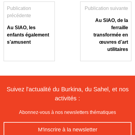
Publication
Publication suivante
précédente
Au SIAO, de la
Au SIAO, les
ferraille
enfants également
transformée en
s’amusent
œuvres d’art
utilitaires
Suivez l'actualité du Burkina, du Sahel, et nos
activités :
Abonnez-vous à nos newsletters thématiques
M'inscrire à la newsletter