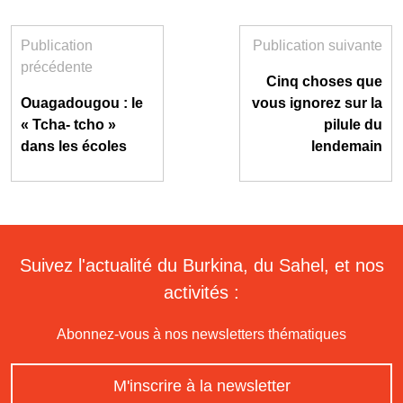
Publication
Publication suivante
précédente
Cinq choses que
Ouagadougou : le
vous ignorez sur la
« Tcha- tcho »
pilule du
dans les écoles
lendemain
Suivez l'actualité du Burkina, du Sahel, et nos
activités :
Abonnez-vous à nos newsletters thématiques
M'inscrire à la newsletter