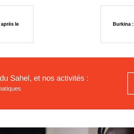
 après le
Burkina :
du Sahel, et nos activités :
matiques