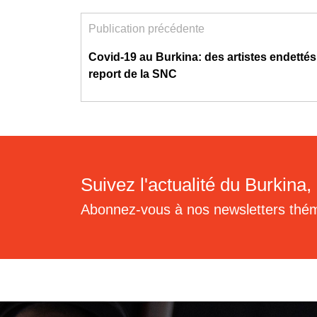
Publication précédente
Covid-19 au Burkina: des artistes endettés
report de la SNC
Suivez l'actualité du Burkina, 
Abonnez-vous à nos newsletters thé