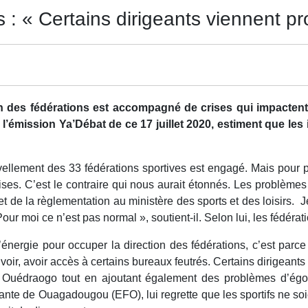
 : « Certains dirigeants viennent pro
n des fédérations est accompagné de crises qui impactent
e l’émission Ya’Débat de ce 17 juillet 2020, estiment que les
llement des 33 fédérations sportives est engagé. Mais pour pl
rises. C’est le contraire qui nous aurait étonnés. Les problèmes
t de la règlementation au ministère des sports et des loisirs. J
our moi ce n’est pas normal », soutient-il. Selon lui, les fédérat
énergie pour occuper la direction des fédérations, c’est parce
 voir, avoir accès à certains bureaux feutrés. Certains dirigeants
te Ouédraogo tout en ajoutant également des problèmes d’égo 
e filante de Ouagadougou (EFO), lui regrette que les sportifs n