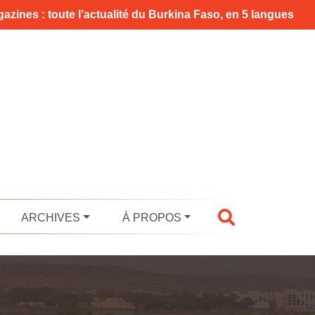
azines : toute l’actualité du Burkina Faso, en 5 langues
ARCHIVES
À PROPOS