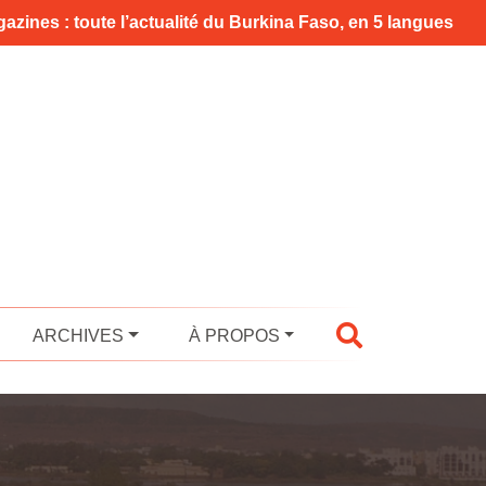
azines : toute l’actualité du Burkina Faso, en 5 langues
ARCHIVES
À PROPOS