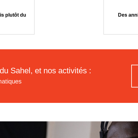
is plutôt du
Des anni
du Sahel, et nos activités :
matiques