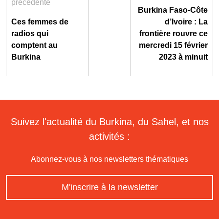
précédente
Burkina Faso-Côte
Ces femmes de
d’Ivoire : La
radios qui
frontière rouvre ce
comptent au
mercredi 15 février
Burkina
2023 à minuit
Suivez l'actualité du Burkina, du Sahel, et nos
activités :
Abonnez-vous à nos newsletters thématiques
M'inscrire à la newsletter