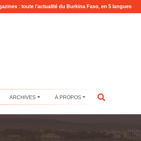
azines : toute l’actualité du Burkina Faso, en 5 langues
ARCHIVES
À PROPOS