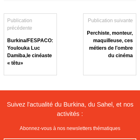
Publication
Publication suivante
précédente
Perchiste, monteur,
Burkina/FESPACO:
maquilleuse, ces
Youlouka Luc
métiers de l’ombre
Damiba,le cinéaste
du cinéma
« têtu»
Suivez l'actualité du Burkina, du Sahel, et nos
activités :
Abonnez-vous à nos newsletters thématiques