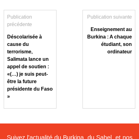
Publication
Publication suivante
précédente
Enseignement au
Déscolarisée à
Burkina : A chaque
cause du
étudiant, son
terrorisme,
ordinateur
Salimata lance un
appel de soutien :
«(…) je suis peut-
être la future
présidente du Faso
»
Suivez l'actualité du Burkina, du Sahel, et nos