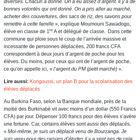
diverses. Chacun a donné. On a eu assez d’argent. Il y a de
bonnes volontés qui ont donné. On a pris aller au marché,
acheter des couvertures, des sacs de riz, des savons pour
remettre à cette famille
», explique Moumouni Sawadogo
,
re
élève en classe de 1
A et délégué de classe. Dans cette
commune qui ploie sous le coup de l’arrivée massive et
incessante de personnes déplacées, 200 francs CFA
correspondent à deux jours d’argent de poche pour les
élèves. Du moins, pour ceux qui ont de l’argent de poche,
ce qu’on appelle ici, «
l’argent du PM (petit marché)
».
Lire aussi:
Kongoussi, un plan B pour la scolarisation des
élèves déplacés
Au Burkina Faso, selon la Banque mondiale, près de la
moitié des Burkinabè vit avec moins d’un dollar (550 Francs
CFA) par jour. Dépenser 100 francs pour des élèves s’avère
une fortune. Car, certains élèves sont aussi des déplacés.
«
Moi-même, je suis un déplacé venu de Bourzanga. Je
suis venu pour des raisons d’études il y a sept ans de cela.