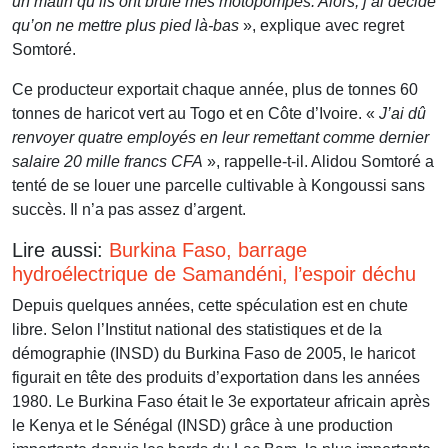
un matin qu’ils ont brulé mes motopompes. Alors, j’ai décidé
qu’on ne mettre plus pied là-bas
», explique avec regret
Somtoré.
Ce producteur exportait chaque année, plus de tonnes 60
tonnes de haricot vert au Togo et en Côte d’Ivoire. «
J’ai dû
renvoyer quatre employés en leur remettant comme dernier
salaire 20 mille francs CFA
», rappelle-t-il. Alidou Somtoré a
tenté de se louer une parcelle cultivable à Kongoussi sans
succès. Il n’a pas assez d’argent.
Lire aussi:
Burkina Faso, barrage
hydroélectrique de Samandéni, l’espoir déchu
Depuis quelques années, cette spéculation est en chute
libre. Selon l’Institut national des statistiques et de la
démographie (INSD) du Burkina Faso de 2005, le haricot
figurait en tête des produits d’exportation dans les années
1980. Le Burkina Faso était le 3e exportateur africain après
le Kenya et le Sénégal (INSD) grâce à une production