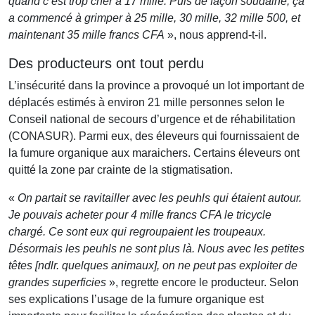
quand c’est trop cher à 17 mille. Puis de façon soudaine, ça
a commencé à grimper à 25 mille, 30 mille, 32 mille 500, et
maintenant 35 mille francs CFA
», nous apprend-t-il.
Des producteurs ont tout perdu
L’insécurité dans la province a provoqué un lot important de
déplacés estimés à environ 21 mille personnes selon le
Conseil national de secours d’urgence et de réhabilitation
(CONASUR). Parmi eux, des éleveurs qui fournissaient de
la fumure organique aux maraichers. Certains éleveurs ont
quitté la zone par crainte de la stigmatisation.
«
On partait se ravitailler avec les peuhls qui étaient autour.
Je pouvais acheter pour 4 mille francs CFA le tricycle
chargé. Ce sont eux qui regroupaient les troupeaux.
Désormais les peuhls ne sont plus là. Nous avec les petites
têtes [ndlr. quelques animaux], on ne peut pas exploiter de
grandes superficies
», regrette encore le producteur. Selon
ses explications l’usage de la fumure organique est