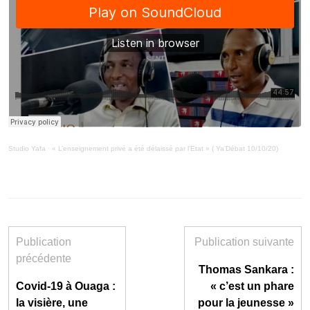
Studio Yafa
·
« L’enseignement privé a été délaissé par l’Etat » ( Ya’Débat 10/10/20)
Publication
Publication suivante
précédente
Thomas Sankara :
Covid-19 à Ouaga :
« c’est un phare
la visière, une
pour la jeunesse »