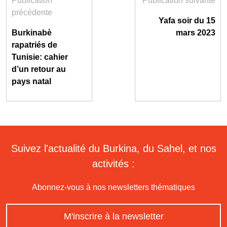
Publication
Publication suivante
précédente
Yafa soir du 15
Burkinabè
mars 2023
rapatriés de
Tunisie: cahier
d’un retour au
pays natal
Suivez l'actualité du Burkina, du Sahel, et nos
activités :
Abonnez-vous à nos newsletters thématiques
M'inscrire à la newsletter