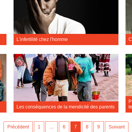
L'infertilité chez l'homme
C
P
Les conséquences de la mendicité des parents
t
Précédent
1
…
6
7
8
9
Suivant