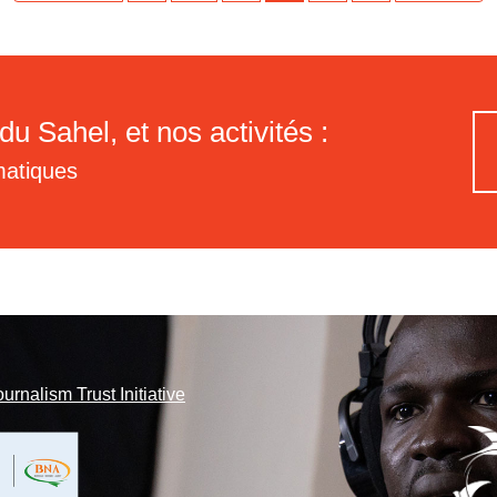
du Sahel, et nos activités :
matiques
ournalism Trust Initiative