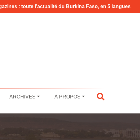
azines : toute l’actualité du Burkina Faso, en 5 langues
ARCHIVES
À PROPOS