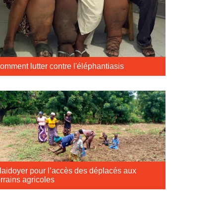
omment lutter contre l'éléphantiasis
laidoyer pour l’accès des déplacés aux
errains agricoles