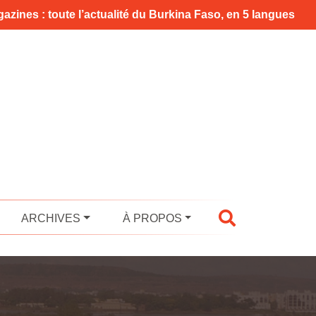
azines : toute l’actualité du Burkina Faso, en 5 langues
ARCHIVES
À PROPOS