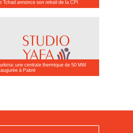
e Tchad annonce son retrait de la CPI
urkina: une centrale thermique de 50 MW
naugurée à Pabré