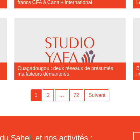
francs CFA à Canal+ International
L
Ouagadougou : deux réseaux de présumés
B
malfaiteurs démantelés
i
1
2
…
72
Suivant
du Sahel, et nos activités :