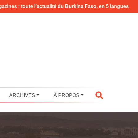
azines : toute l’actualité du Burkina Faso, en 5 langues
ARCHIVES
À PROPOS