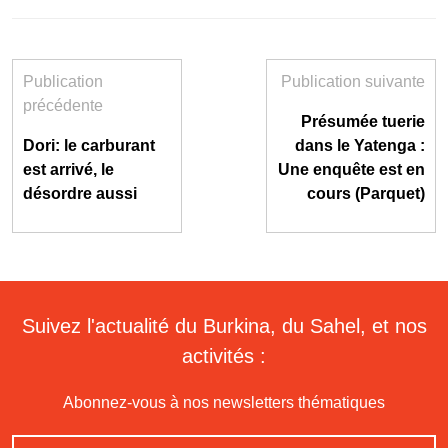
Publication
Publication suivante
précédente
Présumée tuerie
Dori: le carburant
dans le Yatenga :
est arrivé, le
Une enquête est en
désordre aussi
cours (Parquet)
Suivez l'actualité du Burkina, du Sahel, et nos
activités :
Abonnez-vous à nos newsletters thématiques