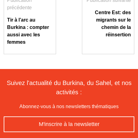
Publication
Publication suivante
précédente
Centre Est: des
Tir à l’arc au
migrants sur le
Burkina : compter
chemin de la
aussi avec les
réinsertion
femmes
Suivez l'actualité du Burkina, du Sahel, et nos
activités :
Abonnez-vous à nos newsletters thématiques
M'inscrire à la newsletter