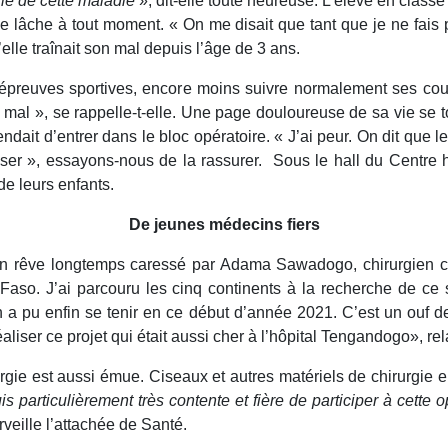
rie de cette maladie
», dit-elle toute heureuse. L’élève en classe
e lâche à tout moment. « On me disait que tant que je ne fais pa
elle traînait son mal depuis l’âge de 3 ans.
e d’épreuves sportives, encore moins suivre normalement ses co
s mal », se rappelle-t-elle. Une page douloureuse de sa vie se 
endait d’entrer dans le bloc opératoire. « J’ai peur. On dit que 
passer », essayons-nous de la rassurer. Sous le hall du Centre
de leurs enfants.
De jeunes médecins fiers
 rêve longtemps caressé par Adama Sawadogo, chirurgien card
Faso. J’ai parcouru les cinq continents à la recherche de ce 
on a pu enfin se tenir en ce début d’année 2021. C’est un ou
aliser ce projet qui était aussi cher à l’hôpital Tengandogo», relat
gie est aussi émue. Ciseaux et autres matériels de chirurgie 
is particulièrement très contente et fière de participer à cett
veille l’attachée de Santé.