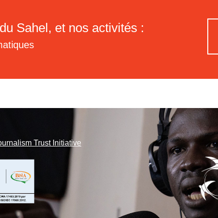
du Sahel, et nos activités :
matiques
ournalism Trust Initiative