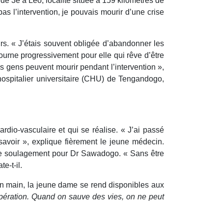
 de 3e à Léo, localité située à 159 kilomètres de
s l’intervention, je pouvais mourir d’une crise
urs. « J’étais souvent obligée d’abandonner les
tourne progressivement pour elle qui rêve d’être
les gens peuvent mourir pendant l’intervention »,
 hospitalier universitaire (CHU) de Tengandogo,
io-vasculaire et qui se réalise. « J’ai passé
savoir », explique fièrement le jeune médecin.
f de soulagement pour Dr Sawadogo. « Sans être
e-t-il.
en main, la jeune dame se rend disponibles aux
e opération. Quand on sauve des vies, on ne peut