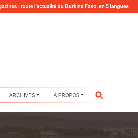
azines : toute l’actualité du Burkina Faso, en 5 langues
ARCHIVES
À PROPOS