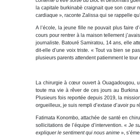
contente d’être sortie du bloc et désormais gué
la capitale burkinabè craignait que son cœur n
cardiaque », raconte Zalissa qui se rappelle qu’
A l’école, la jeune fille ne pouvait plus fair
cours pour rentrer à la maison tellement j’avai
journaliste. Batouré Samiratou, 14 ans, elle att
dit-elle d’une voix triste. « Tout va bien se 
plusieurs parents attendent patiemment le tour 
La chirurgie à cœur ouvert à Ouagadougou, un
toute ma vie à rêver de ces jours au Burkina 
Plusieurs fois reportée depuis 2019, la missi
orgueilleux, je suis rempli d’extase d’avoir pu ré
Fatimata Konombo, attachée de santé en chirur
sollicitations de l’équipe d’intervention. « J
e su
expliquer le sentiment qui nous anime
», s’émer