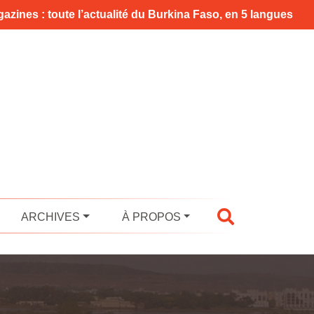
azines : toute l’actualité du Burkina Faso, en 5 langues
ARCHIVES
À PROPOS