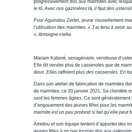
progressivement dos aux marmites avec lesquelle
le tô. Avec nos gazinières là, il faut des ustens
Pour Aguiratou Zerbo, jeune nouvellement marié
l’utilisation des marmites. « J’ai tenu à avoir
», témoigne-t-telle.
Mariam Kaboré, sexagénaire, vendeuse d’ustensil
Elle dit vendre plus de casseroles que de marm
deux. Elles raffolent plus des casseroles. En tout
Dans son atelier de fabrication de marmites d
de marmites, ce 20 janvier 2021. Sa clientèle e
sont les femmes âgées. Ce sont généralement le
d’engouement des jeunes filles pour les marmi
marmite est un peu profond si fait qu’elle peut 
Amidou et son équipe tentent d’apporter des inn
jeunes filles à ne pas tourner dos aux ustensile