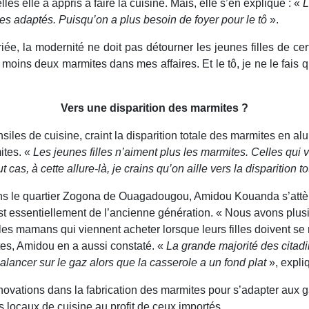
s elle a appris à faire la cuisine. Mais, elle s’en explique : «
L
iles adaptés. Puisqu’on a plus besoin de foyer pour le tô
».
e, la modernité ne doit pas détourner les jeunes filles de ce
 au moins deux marmites dans mes affaires. Et le tô, je ne le fai
Vers une disparition des marmites ?
es de cuisine, craint la disparition totale des marmites en alu
ites. «
Les jeunes filles n’aiment plus les marmites. Celles qui
 cas, à cette allure-là, je crains qu’on aille vers la disparition 
ans le quartier Zogona de Ouagadougou, Amidou Kouanda s’attè
st essentiellement de l’ancienne génération. « Nous avons plusi
s mamans qui viennent acheter lorsque leurs filles doivent se
tes, Amidou en a aussi constaté. «
La grande majorité des citadi
balancer sur le gaz alors que la casserole a un fond plat
», expliq
ovations dans la fabrication des marmites pour s’adapter aux gaz
s locaux de cuisine au profit de ceux importés.