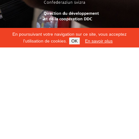
En poursuivant votre navigation sur ce site, vous acceptez
l'utilisation de cookies.
OK
En savoir plus
Copyright 2026
Fondation Hirondelle
Mentions légales
|
Protection des données