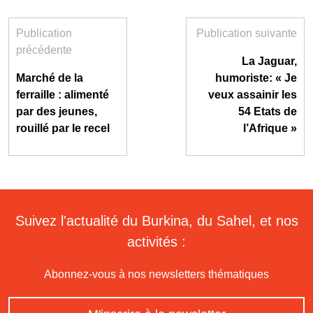
Publication
Publication suivante
précédente
La Jaguar,
Marché de la
humoriste: « Je
ferraille : alimenté
veux assainir les
par des jeunes,
54 Etats de
rouillé par le recel
l’Afrique »
Suivez l'actualité du Burkina, du Sahel, et nos
activités :
Abonnez-vous à nos newsletters thématiques