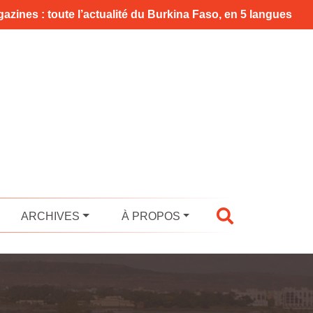
azines : toute l’actualité du Burkina Faso, en 5 langues
ARCHIVES
À PROPOS