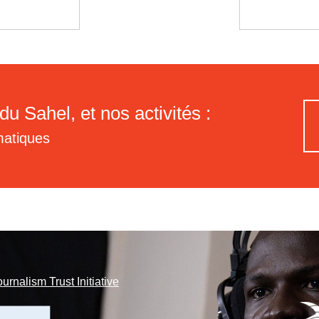
du Sahel, et nos activités :
matiques
ournalism Trust Initiative