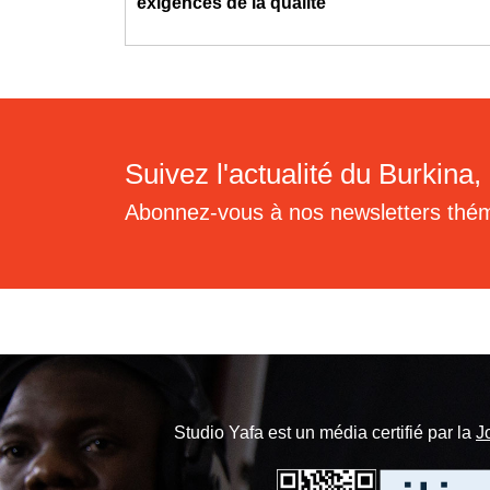
exigences de la qualité
Suivez l'actualité du Burkina, 
Abonnez-vous à nos newsletters thé
Studio Yafa est un média certifié par la
J