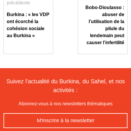
précédente
Bobo-Dioulasso :
Burkina : « les VDP
abuser de
ont écorché la
l’utilisation de la
cohésion sociale
pilule du
au Burkina »
lendemain peut
causer l’infertilité
Suivez l'actualité du Burkina, du Sahel, et nos
activités :
Abonnez-vous à nos newsletters thématiques
M'inscrire à la newsletter