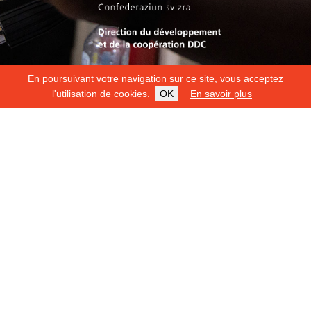
En poursuivant votre navigation sur ce site, vous acceptez
l'utilisation de cookies.
OK
En savoir plus
Copyright 2026
Fondation Hirondelle
Mentions légales
|
Protection des données