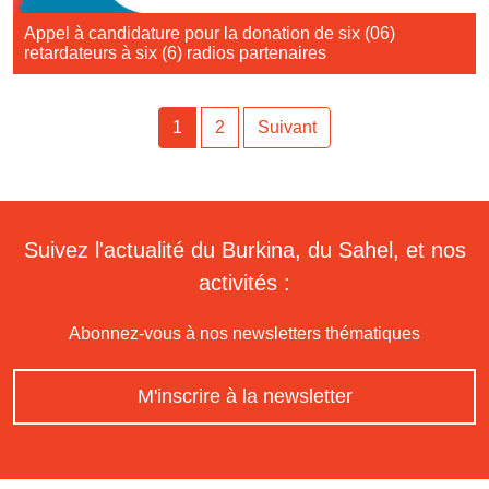
Appel à candidature pour la donation de six (06)
retardateurs à six (6) radios partenaires
1
2
Suivant
Suivez l'actualité du Burkina, du Sahel, et nos
activités :
Abonnez-vous à nos newsletters thématiques
M'inscrire à la newsletter