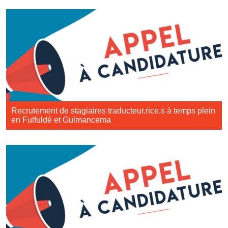
Recrutement de stagiaires traducteur.rice.s à temps plein
en Fulfuldé et Gulmancema