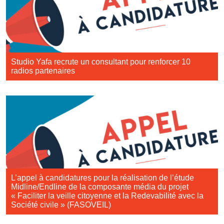
Studio Yafa recrute un consultant pour renforcer 10
radios partenaires
L’appel à candidatures pour la réalisation de l’étude
Midline/Endline de la composante média du projet
« Faciliter la veille citoyenne et la Redevabilité avec la
Société civile » (FASOVEIL)