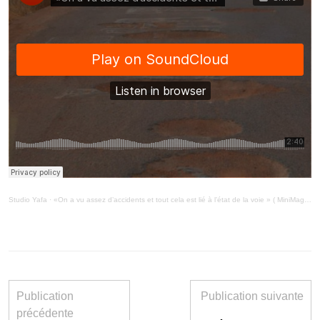
Studio Yafa
·
«On a vu assez d’accidents et tout cela est lié à l’état de la voie » ( MiniMag 2/6/21)
Publication
Publication suivante
précédente