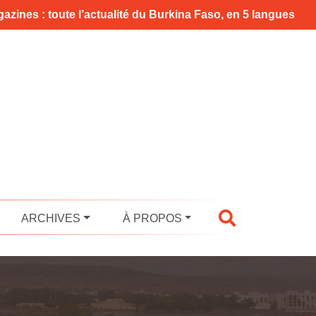
azines : toute l’actualité du Burkina Faso, en 5 langues
ARCHIVES
À PROPOS