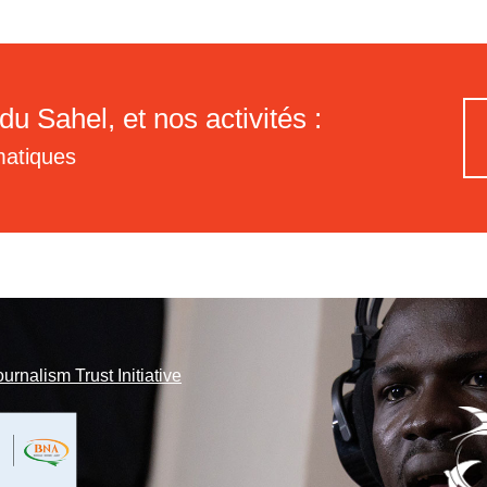
du Sahel, et nos activités :
matiques
ournalism Trust Initiative