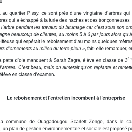
u.
au quartier Pissy, ce sont près d’une vingtaine d’arbres qui
arbres qui a échappé à la furie des haches et des tronçonneuse
l’arbre pendant les travaux du bitumage car c’est sous son om
gagne beaucoup de clientes, au moins 5 à 6 par jours alors qu’
oiffeuse qui espérait le reboisement d’au moins quelques mètres
urs d’ornements au milieu du terre-plein
», fait- elle remarquer, 
è
 la patte d’oie manquent à Sarah Zagré, élève en classe de 3
rbres. C’est beau, mais on aimerait qu’on replante et remett
élève en classe d’examen.
Le reboisement et l’entretien incombent à l’entreprise
 la commune de Ouagadougou Scarlett Zongo, dans le cas
, un plan de gestion environnementale et sociale est proposé p