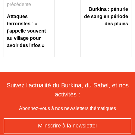
précédente
Burkina : pénurie
Attaques
de sang en période
terroristes : «
des pluies
j’appelle souvent
au village pour
avoir des infos »
Suivez l'actualité du Burkina, du Sahel, et nos
activités :
Abonnez-vous à nos newsletters thématiques
M'inscrire à la newsletter