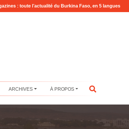
azines : toute l’actualité du Burkina Faso, en 5 langues
ARCHIVES
À PROPOS