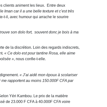
s clients animent les lieux. Entre deux
le Iman car il a une belle texture et c’est très
te-t-il, avec humour qui arrache le sourire
trouve son dolo fort, souvent donc je bois
à ma
rte de la discrétion. Loin des regards indiscrets,
nt
. « Ce dolo est pour tantine Rosa, elle aime
oolisée »
, nous confie-t-elle.
e dignement.
« J’ai aidé mon époux à scolariser
 qui me rapportent au moins 150.000F CFA par
 Selon Yéri Kambou. Le prix de la matière
passé de 23.000 F CFA à 40.000F CFA voire