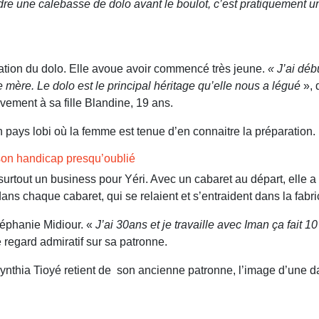
ndre une calebasse de dolo avant le boulot, c’est pratiquement un
tion du dolo. Elle avoue avoir commencé très jeune.
« J’ai déb
 mère. Le dolo est le principal héritage qu’elle
nous a légué
», 
ivement à sa fille Blandine, 19 ans.
 en pays lobi où la femme est tenue d’en connaitre la préparation
on handicap presqu’oublié
t surtout un business pour Yéri. Avec un cabaret au départ, elle
 dans chaque cabaret, qui se relaient et s’entraident dans la fabri
téphanie Midiour. «
J’ai 30ans et je travaille avec Iman ça fait
e regard admiratif sur sa patronne.
, Cynthia Tioyé retient de son ancienne patronne, l’image d’une