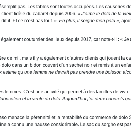
ésemplit pas. Les tables sont toutes occupées. Les causeries de
client fidèle du cabaret depuis 2006. «
J’aime le dolo de la vieil
,
dit-il. Et ce n’est pas tout
. « En plus, il soigne mon palu »,
ajou
également coutumier des lieux depuis 2017, car note-t-il :
« Je 
ère de mil, mais il y a également d’autres clients qui jouent la ca
 dolo dans un bidon couvert d’un sachet noir et remis à un enfa
ux estime qu’une femme ne
devrait pas prendre une boisson alc
 femmes. C’est une activité qui permet à des familles de vivr
fabrication et la vente du dolo. Aujourd’hui j’ai deux cabarets
 Faso menace la pérennité et la rentabilité du commerce de dolo
origine a connu une hausse considérable. Le sac du sorgho est 