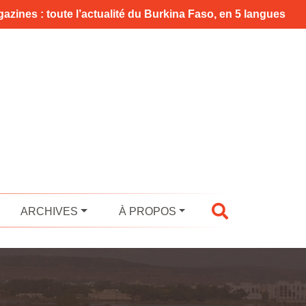
azines : toute l’actualité du Burkina Faso, en 5 langues
ARCHIVES
À PROPOS