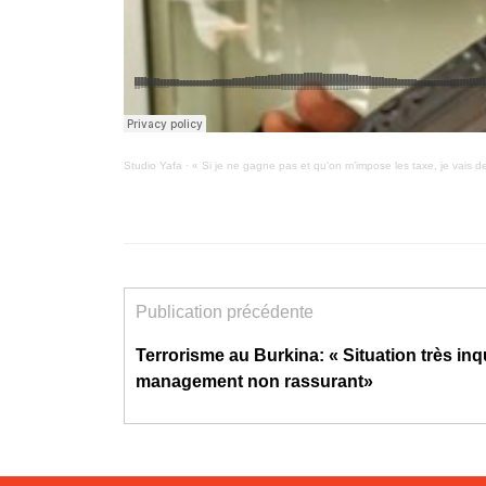
Studio Yafa
·
« Si je ne gagne pas et qu’on m’impose les taxe, je vais de
Publication précédente
Terrorisme au Burkina: « Situation très inq
management non rassurant»