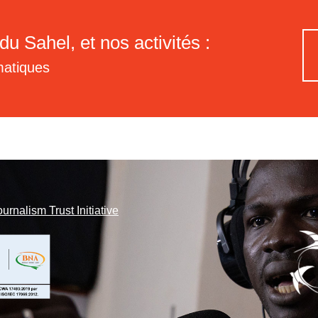
du Sahel, et nos activités :
matiques
ournalism Trust Initiative