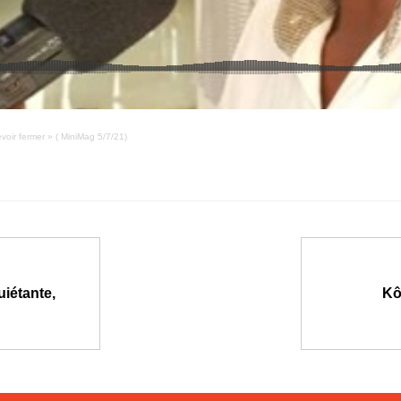
voir fermer » ( MiniMag 5/7/21)
uiétante,
Kô