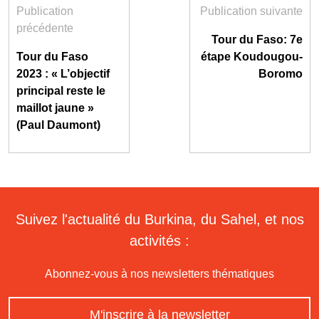
Publication
Publication suivante
précédente
Tour du Faso: 7e
Tour du Faso
étape Koudougou-
2023 : « L’objectif
Boromo
principal reste le
maillot jaune »
(Paul Daumont)
Suivez l'actualité du Burkina, du Sahel, et nos
activités :
Abonnez-vous à nos newsletters thématiques
M'inscrire à la newsletter