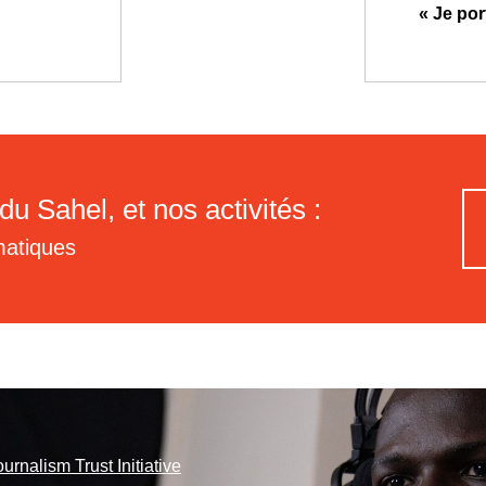
« Je por
du Sahel, et nos activités :
matiques
ournalism Trust Initiative