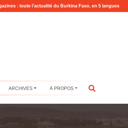
azines : toute l’actualité du Burkina Faso, en 5 langues
ARCHIVES
À PROPOS