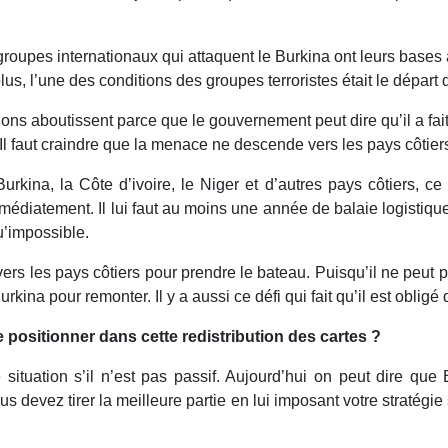
roupes internationaux qui attaquent le Burkina ont leurs bases au
plus, l’une des conditions des groupes terroristes était le départ
ions aboutissent parce que le gouvernement peut dire qu’il a fa
 Il faut craindre que la menace ne descende vers les pays côtier
ina, la Côte d’ivoire, le Niger et d’autres pays côtiers, ce 
diatement. Il lui faut au moins une année de balaie logistique 
qu’impossible.
ers les pays côtiers pour prendre le bateau. Puisqu’il ne peut pa
rkina pour remonter. Il y a aussi ce défi qui fait qu’il est obligé
 positionner dans cette redistribution des cartes ?
e situation s’il n’est pas passif. Aujourd’hui on peut dire 
ous devez tirer la meilleure partie en lui imposant votre straté