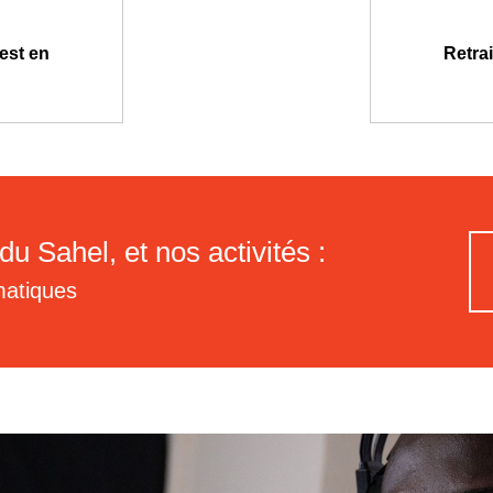
est en
Retra
du Sahel, et nos activités :
matiques