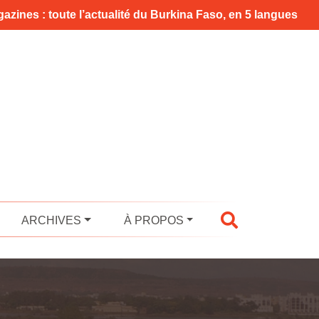
azines : toute l’actualité du Burkina Faso, en 5 langues
ARCHIVES
À PROPOS