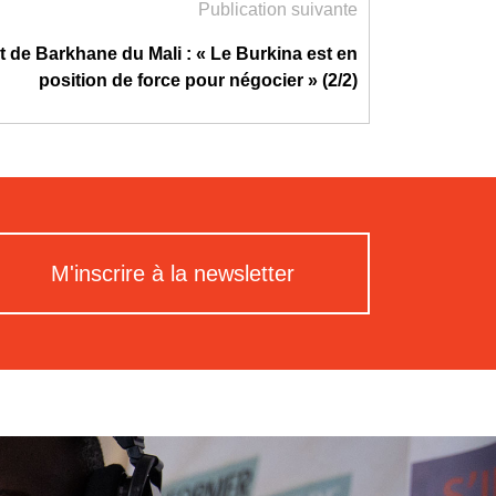
Publication suivante
it de Barkhane du Mali : « Le Burkina est en
position de force pour négocier » (2/2)
M'inscrire à la newsletter