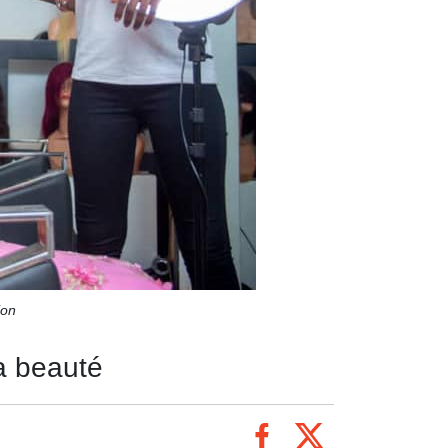
ion
a beauté