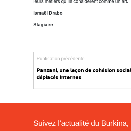
leurs métiers qu’ils considèrent comme un art.
Ismaël Drabo
Stagiaire
Publication précédente
𝗣𝗮𝗻𝘇𝗮𝗻𝗶, 𝘂𝗻𝗲 𝗹𝗲ç𝗼𝗻 𝗱𝗲 𝗰𝗼𝗵é𝘀𝗶𝗼𝗻 𝘀𝗼𝗰𝗶𝗮𝗹
𝗱é𝗽𝗹𝗮𝗰é𝘀 𝗶𝗻𝘁𝗲𝗿𝗻𝗲𝘀
Suivez l'actualité du Burkina, 