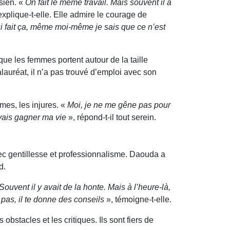
 sien. «
On fait le même travail. Mais souvent il a
explique-t-elle. Elle admire le courage de
ui fait ça, même moi-même je sais que ce n’est
ue les femmes portent autour de la taille
auréat, il n’a pas trouvé d’emploi avec son
mes, les injures. «
Moi, je ne me gêne pas pour
 vais gagner ma vie
», répond-t-il tout serein.
avec gentillesse et professionnalisme. Daouda a
d.
Souvent il y avait de la honte. Mais à l’heure-là,
e pas, il te donne des conseils
», témoigne-t-elle.
stacles et les critiques. Ils sont fiers de