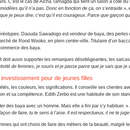
irs. C’est le cas de Aïcha Tarnagda qui tient un salon à côté du
 modèles qu’il n’a pas. Donc en fonction de ça, on s’entraide
», 
que je peux dire, c’est qu’il est courageux. Parce que garçon q
 stéréotypes. Daouda Sawadogo est vendeur de baya, des perles q
ché de Rood Wooko, en plein centre-ville. Titulaire d’un baccal
e commerce des baya.
 Il doit aussi supporter les remarques désobligeantes, les sarcas
ivité de femmes, je souris et je passe parce que je sais que je
 investissement pour de jeunes filles
étés, les couleurs, les significations. Il conseille ses clientes 
étion et sa compétence. Edith Zerbo est une habituée de son stan
ter des baya avec un homme. Mais elle a fini par s’y habituer. «
façon de faire, tu te sens à l’aise. Il est respectueux, il ne te jug
 qui ont choisi de faire des métiers de la beauté, malgré les ob