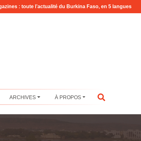
azines : toute l’actualité du Burkina Faso, en 5 langues
ARCHIVES
À PROPOS