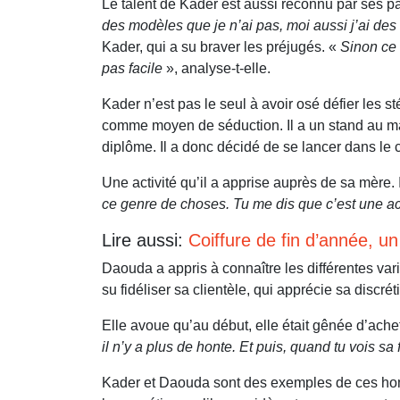
Le talent de Kader est aussi reconnu par ses pa
des modèles que je n’ai pas, moi aussi j’ai des
Kader, qui a su braver les préjugés. «
Sinon ce 
pas facile
», analyse-t-elle.
Kader n’est pas le seul à avoir osé défier les
comme moyen de séduction. Il a un stand au mar
diplôme. Il a donc décidé de se lancer dans l
Une activité qu’il a apprise auprès de sa mère.
ce genre de choses. Tu me dis que c’est une act
Lire aussi:
Coiffure de fin d’année, un
Daouda a appris à connaître les différentes vari
su fidéliser sa clientèle, qui apprécie sa discr
Elle avoue qu’au début, elle était gênée d’ache
il n’y a plus de honte. Et puis, quand tu vois sa 
Kader et Daouda sont des exemples de ces hommes