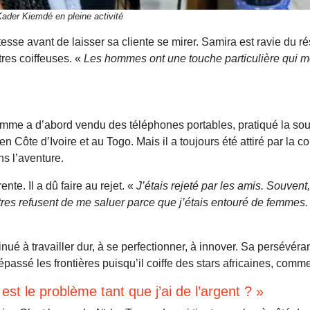
ader Kiemdé en pleine activité
sse avant de laisser sa cliente se mirer. Samira est ravie du résu
tres coiffeuses. «
Les hommes ont une touche particulière qui me 
omme a d’abord vendu des téléphones portables, pratiqué la soud
Côte d’Ivoire et au Togo. Mais il a toujours été attiré par la co
s l’aventure.
ente. Il a dû faire au rejet. «
J’étais rejeté par les amis. Souvent,
’autres refusent de me saluer parce que j’étais entouré de femme
nué à travailler dur, à se perfectionner, à innover. Sa persévéra
dépassé les frontières puisqu’il coiffe des stars africaines, com
est le problème tant que j’ai de l’argent ? »