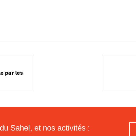
𝗲 𝗽𝗮𝗿 𝗹𝗲𝘀
du Sahel, et nos activités :