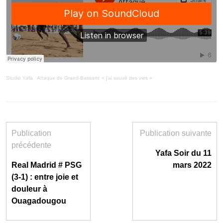
Studio Yafa
·
Attaque de Grand-Bassam: « j’ai sauvé des vies »
Publication
Publication suivante
précédente
Yafa Soir du 11
Real Madrid # PSG
mars 2022
(3-1) : entre joie et
douleur à
Ouagadougou