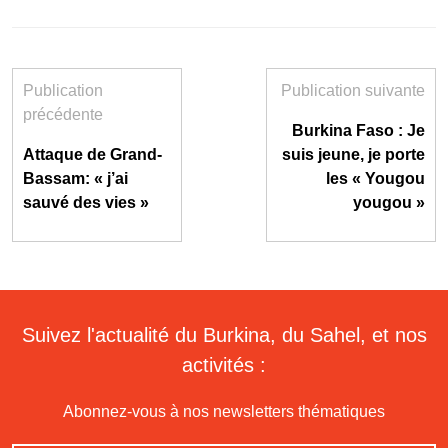
Publication
Publication suivante
précédente
Burkina Faso : Je
Attaque de Grand-
suis jeune, je porte
Bassam: « j’ai
les « Yougou
sauvé des vies »
yougou »
Suivez l'actualité du Burkina, du Sahel, et nos
activités :
Abonnez-vous à nos newsletters thématiques