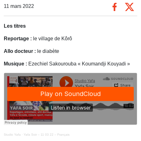
11 mars 2022
Les titres
Reportage :
le village de Kôrô
Allo docteur :
le diabète
Musique :
Ezechiel Sakourouba « Koumandji Kouyadi »
Studio Yafa
·
Yafa Soir – 11 03 22 – Français