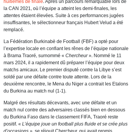
huitièmes de finale
. Après un parcours remarquable lors de
la CAN 2021, où l’équipe a atteint les demi-finales, les
attentes étaient élevées. Suite à ces performances jugées
insuffisantes, le sélectionneur français Hubert Velud a été
remplacé.
La Fédération Burkinabè de Football (FBF) a opté pour
l’expertise locale en confiant les rênes de l’équipe nationale
à Brama Traoré, surnommé «
Chercheur
». Nommé le 11
mars 2024, il a rapidement dû préparer l’équipe pour deux
matchs amicaux. Le premier disputé contre la Libye s’est
soldé par une défaite contre toute attente. Lors de la
deuxième rencontre, le Mena du Niger a contrait les Etalons
du Burkina au match nul (1-1).
Malgré des résultats décevants, avec une défaite et un
match nul contre des adversaires classés bien en dessous
du Burkina Faso dans le classement FIFA, Traoré reste
positif. «
L’équipe joue un football plus fluide et se crée plus
d’occasions »,
se réjouit Chercheur, qui avait promis