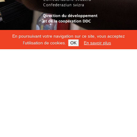
En poursuivant votre navigation sur ce site, vous acceptez
l'utilisation de cookies.
OK
En savoir plus
Copyright 2026
Fondation Hirondelle
Mentions légales
|
Protection des données