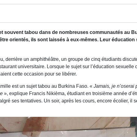
 et souvent tabou dans de nombreuses communautés au Burk
’être orientés, ils sont laissés à eux-mêmes. Leur éducatio
 derrière un amphithéâtre, un groupe de cinq étudiants discute
estaurant universitaire. Lorsque le sujet sur l’éducation sexuelle
ient cette occasion pour se libérer.
amille est un sujet tabou au Burkina Faso. «
Jamais, je n’oserai 
le
», explique Francis Nikièma, étudiant en troisième année d’é
lgré ses tentatives. Un soir, après les cours, encore écolier, il