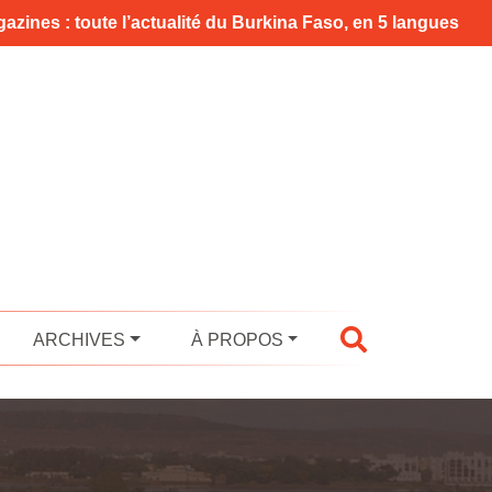
azines : toute l’actualité du Burkina Faso, en 5 langues
ARCHIVES
À PROPOS