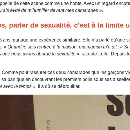
rappelle de cette scène comme une honte. Avec un regard encore 
j’aurais évité de m’humilier devant mes camarades
».
, parler de sexualité, c’est à la limite 
 ans, partage une expérience similaire. Elle n’a parlé qu’une s
s. «
Quand je suis rentrée à la maison, ma maman m’a dit : « S
ois que nous avons abordé la sexualité
», raconte-t-elle. Depuis l
t. Comme pour rassurer ces deux camarades que les garçons vive
sa panique en découvrant les premiers poils sous ses aisselles.
ai avec le temps
». Il a dû se débrouiller.