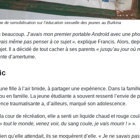
he de sensibilisation sur l’éducation sexuelle des jeunes au Burkina
ais beaucoup. J’avais mon premier portable Androïd avec une phot
devais même pas penser à ce sujet »,
explique Francis
.
Alors, depu
jet.
Il a décidé de tout cacher à ses parents
« jusqu’au jour où 
ointe d’amertume.
ic
fille à l’air timide, à partager une expérience. Dans la famil
ou en famille. La jeune étudiante a souvent ressenti l’envie de 
ence traumatisante a, d’ailleurs, marqué son adolescence.
 la cour de récréation, elle a senti un liquide chaud et rouge cou
 « tout le monde, venez voir, du sang coule, je vais mourir ! »
».
ien qu’elle attendait, ils se moquèrent d’elle. «
Je ne savais pas