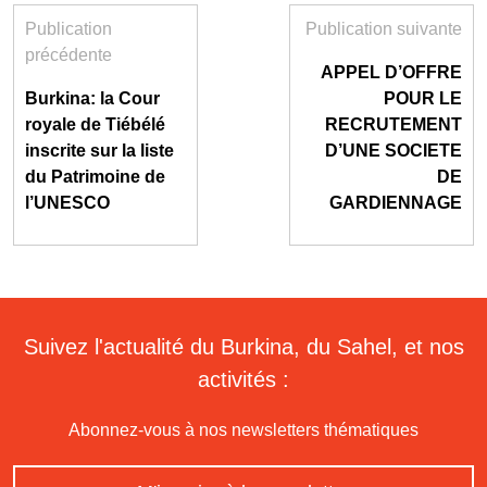
Publication
Publication suivante
précédente
APPEL D’OFFRE
Burkina: la Cour
POUR LE
royale de Tiébélé
RECRUTEMENT
inscrite sur la liste
D’UNE SOCIETE
du Patrimoine de
DE
l’UNESCO
GARDIENNAGE
Suivez l'actualité du Burkina, du Sahel, et nos
activités :
Abonnez-vous à nos newsletters thématiques