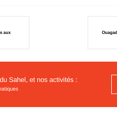
es aux
Ouagado
du Sahel, et nos activités :
matiques