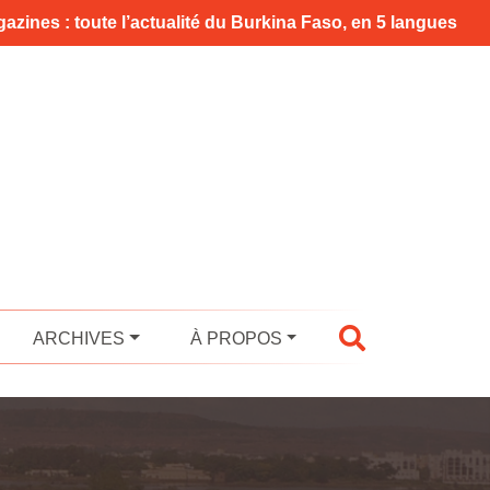
azines : toute l’actualité du Burkina Faso, en 5 langues
ARCHIVES
À PROPOS