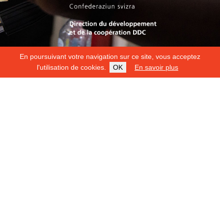
En poursuivant votre navigation sur ce site, vous acceptez
l'utilisation de cookies.
OK
En savoir plus
Copyright 2026
Fondation Hirondelle
Mentions légales
|
Protection des données