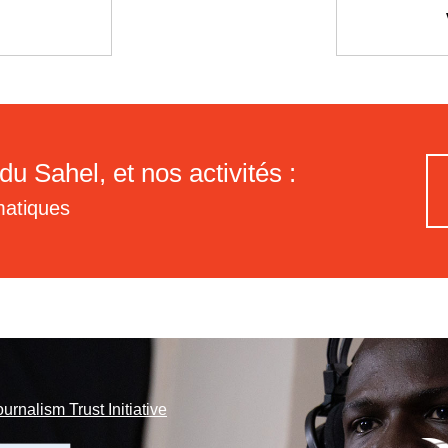
du Sahel, et nos activités :
matiques
ournalism Trust Initiative