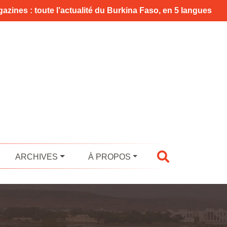
azines : toute l’actualité du Burkina Faso, en 5 langues
ARCHIVES
À PROPOS