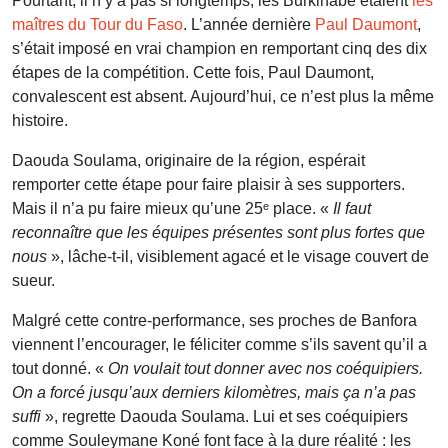
Pourtant, il n’y a pas si longtemps, les Burkinabè étaient
les
maîtres du Tour du Faso
. L’année dernière
Paul Daumont
,
s’était imposé en vrai champion en remportant cinq des dix
étapes de la compétition. Cette fois, Paul Daumont,
convalescent est absent. Aujourd’hui, ce n’est plus la même
histoire.
Daouda Soulama, originaire de la région, espérait
remporter cette étape pour faire plaisir à ses supporters.
Mais il n’a pu faire mieux qu’une 25ᵉ place. «
Il faut
reconnaître que les équipes présentes sont plus fortes que
nous
», lâche-t-il, visiblement agacé et le visage couvert de
sueur.
Malgré cette contre-performance, ses proches de Banfora
viennent l’encourager, le féliciter comme s’ils savent qu’il a
tout donné. «
On voulait tout donner avec nos coéquipiers.
On a forcé jusqu’aux derniers kilomètres, mais ça n’a pas
suffi
», regrette Daouda Soulama. Lui et ses coéquipiers
comme Souleymane Koné font face à la dure réalité : les