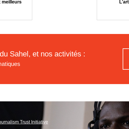
 meilleurs
L’ar
du Sahel, et nos activités :
matiques
ournalism Trust Initiative