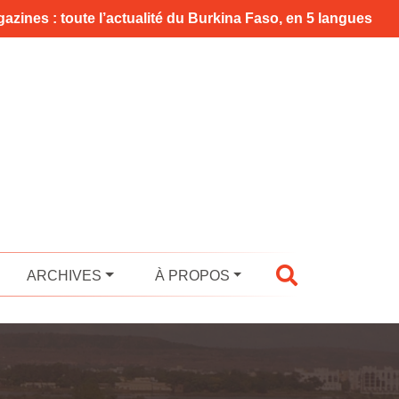
azines : toute l’actualité du Burkina Faso, en 5 langues
ARCHIVES
À PROPOS