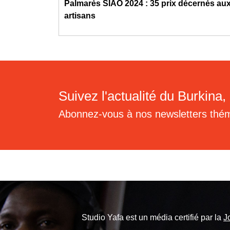
Palmarès SIAO 2024 : 35 prix décernés aux
artisans
Suivez l'actualité du Burkina, 
Abonnez-vous à nos newsletters thé
Studio Yafa est un média certifié par la
J