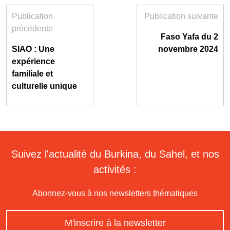
Publication
Publication suivante
précédente
Faso Yafa du 2
SIAO : Une
novembre 2024
expérience
familiale et
culturelle unique
Suivez l'actualité du Burkina, du Sahel, et nos
activités :
Abonnez-vous à nos newsletters thématiques
M'inscrire à la newsletter