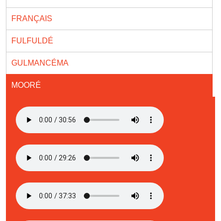
FRANÇAIS
FULFULDÉ
GULMANCÉMA
MOORÉ