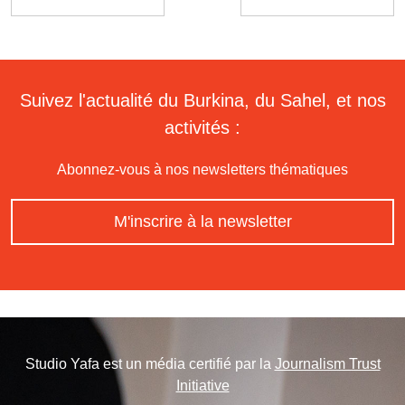
Suivez l'actualité du Burkina, du Sahel, et nos
activités :
Abonnez-vous à nos newsletters thématiques
M'inscrire à la newsletter
Studio Yafa est un média certifié par la
Journalism Trust
Initiative